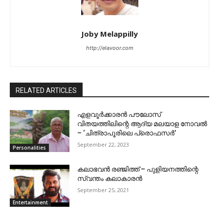
Joby Melappilly
http://elavoor.com
RELATED ARTICLES
എളവൂർക്കാരൻ പൗലോസ്
വിതയത്തിലിന്റെ ആദ്യ മലയാള നോവൽ
– ‘ചിത്രാപൂരിലെ പ്രൊഫസർ’
September 22, 2023
Personalities
കലാഭവൻ രഞ്ജിത്ത് – പുളിയനത്തിന്റെ
സ്വന്തം കലാകാരൻ
September 25, 2021
Entertainment