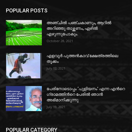
POPULAR POSTS
അഞ്ചിൽ പഞ്ചകാണും, ആറിൽ
അറിഞ്ഞു താഴ്ത്തണം, ഏഴിൽ
എഴുന്നുപോകും.
October 28, 2021
എളവൂർ പുത്തൻകാവ് ക്ഷേത്രത്തിലെ
തൂക്കം
July 12, 2021
പേരിനോടൊപ്പം ‘പുളിയനം’ എന്ന എൻറെ
ഗ്രാമത്തിൻറെ പേരിൽ ഞാൻ
അഭിമാനിക്കുന്നു
July 19, 2021
POPULAR CATEGORY