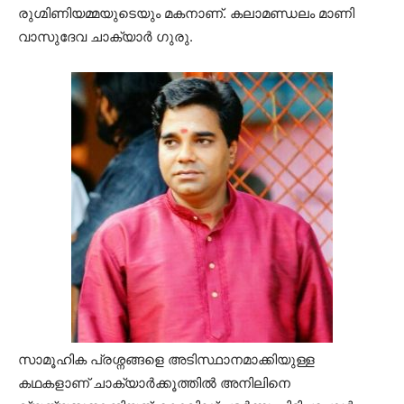
രുഗ്മിണിയമ്മയുടെയും മകനാണ്. കലാമണ്ഡലം മാണി
വാസുദേവ ചാക്യാർ ഗുരു.
സാമൂഹിക പ്രശ്നങ്ങളെ അടിസ്ഥാനമാക്കിയുള്ള
കഥകളാണ് ചാക്യാർക്കൂത്തിൽ അനിലിനെ