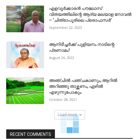
എളവൂർക്കാരൻ പൗലോസ്
വിതയത്തിലിന്റെ ആദ്യ മലയാള നോവൽ
– ‘ചിത്രാപൂരിലെ പ്രൊഫസർ’
September 22, 2023
ആനിടീച്ചർക്ക് പുളിയനം നാടിന്റെ
പ്രണാമം!
August 26, 2022
അഞ്ചിൽ പഞ്ചകാണും, ആറിൽ
അറിഞ്ഞു താഴ്ത്തണം, ഏഴിൽ
എഴുന്നുപോകും.
October 28, 2021
Load more
RECENT COMMENTS