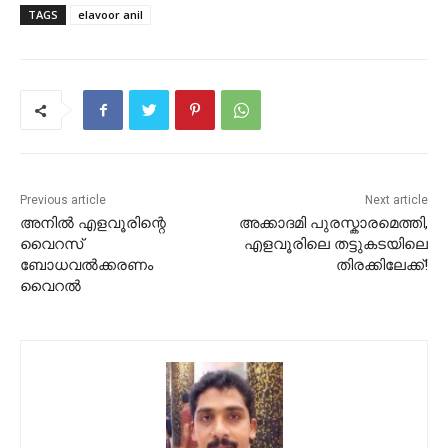
TAGS
elavoor anil
Previous article
Next article
അനിൽ എളവൂരിന്റെ
അക്കാദമി പുരസ്കാരമെത്തി,
വൈറസ്
എളവൂരിലെ തട്ടുകടയിലെ
ബോധവൽക്കരണം
തിരക്കിലേക്ക്!
വൈറൽ