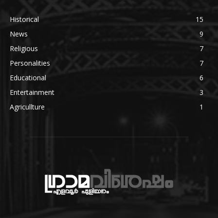
Historical
15
News
9
Religious
7
Personalities
7
Educational
6
Entertainment
3
Agricullture
1