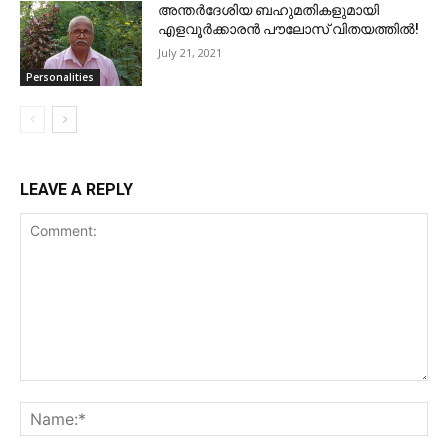
അന്തർദേശിയ ബഹുമതികളുമായി
എളവൂർക്കാരൻ പൗലോസ് വിതയത്തിൽ!
July 21, 2021
Personalities
LEAVE A REPLY
Comment:
Na