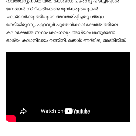
വ്യത്യസ്തനാക്കിയത്. കോവിഡ് പടർന്നു പിടിച്ചപ്പോൾ
ജനങ്ങൾ സ്വീകരിക്കേണ്ട മുൻകരുതലുകൾ
ചാക്യാർക്കൂത്തിലൂടെ അവതരിപ്പിച്ചതു ശ്രദ്ധ
നേടിയിരുന്നു. എളവൂർ പുത്തൻകാവ് ക്ഷേത്രത്തിലെ
കലാക്ഷേത്ര സ്ഥാപകാംഗവും അധ്യാപകനുമാണ്.
ഭാര്യ: കലാനിലയം രഞ്ജിനി. മക്കൾ: അദ്രിജ, അദ്രിജിത്.