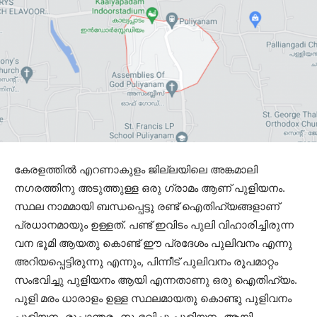
കേരളത്തിൽ എറണാകുളം ജില്ലയിലെ അങ്കമാലി
നഗരത്തിനു അടുത്തുള്ള ഒരു ഗ്രാമം ആണ് പുളിയനം.
സ്ഥല നാമമായി ബന്ധപ്പെട്ടു രണ്ട് ഐതിഹ്യങ്ങളാണ്
പ്രധാനമായും ഉള്ളത്. പണ്ട് ഇവിടം പുലി വിഹാരിച്ചിരുന്ന
വന ഭൂമി ആയതു കൊണ്ട് ഈ പ്രദേശം പുലിവനം എന്നു
അറിയപ്പെട്ടിരുന്നു എന്നും, പിന്നീട് പുലിവനം രൂപമാറ്റം
സംഭവിച്ചു പുളിയനം ആയി എന്നതാണു ഒരു ഐതിഹ്യം.
പുളി മരം ധാരാളം ഉള്ള സ്ഥലമായതു കൊണ്ടു പുളിവനം
പുളിയനം രൂപാന്തരം സംഭവിച്ചു പുളിയനം ആയി