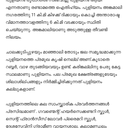
എന്നതാണു രണ്ടാമത്തെ ഐതിഹ്യം. പുളിയനം അങ്കമാലി
നഗരത്തിനു 11 കി.മി കിഴക്ക് ദിക്കായും കൊച്ചി അന്താരാഷ്ട
വിമാനത്താവളത്തിനു 6 കി.മി വടക്കായും സ്ഥിതി
ചെയ്യുന്നു. അങ്കമാലിയാണു അടുത്തുള്ള തീവണ്ടി
നിലയം.
ചാലക്കുടിപ്പുഴയും മാഞ്ഞാലി തോടും ജല സമൃദ്ധമാക്കുന്ന
പുളിയനത്തെ പ്രമുഖ കൃഷി നെല്ല് അണ്.കൂടാതെ
റബ്ബർ, വാഴ തുടങ്ങിയവയും ഉണ്ട്. കരിങ്കല്ലിനു പേരു കേട്ട
സ്ഥലമാണു പുളിയനം. പല പ്രമുഖ ക്ഷേത്രങ്ങളുടേയും
ശിലാശില്പങ്ങളും നിർമ്മിച്ചിരിക്കുന്നത് പുളിയനം
കല്ലുകളാണ്.
പുളിയനത്തിലെ കല സാംസ്ക്കാരിക പ്രവർത്തനങ്ങൾ
പ്രസിദ്ധമാണ് . ഗവണ്മെന്റ് ഹയർസെക്കണ്ടറി സ്കൂൾ,
സെന്റ് ഫ്രാൻസീസ് ലോവർ പ്രൈമറി സ്കൂൾ,
ദേശസേവിനി ഗ്രാമീണ വായനശാല, കലാമണ്ഡലം