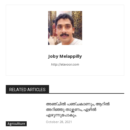
Joby Melappilly
http://elavoor.com
RELATED ARTICLES
അഞ്ചിൽ പഞ്ചകാണും, ആറിൽ
അറിഞ്ഞു താഴ്ത്തണം, ഏഴിൽ
എഴുന്നുപോകും.
October 28, 2021
Agricullture