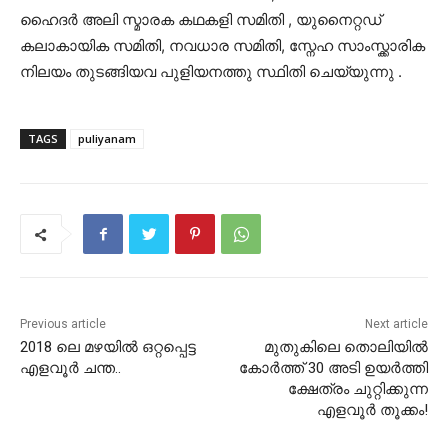
ഹൈദർ അലി സ്മാരക കഥകളി സമിതി , യുനൈറ്റഡ്
കലാകായിക സമിതി, നവധാര സമിതി, സ്നേഹ സാംസ്ക്കാരിക
നിലയം തുടങ്ങിയവ പുളിയനത്തു സ്ഥിതി ചെയ്യുന്നു .
TAGS
puliyanam
Previous article
Next article
2018 ലെ മഴയില്‍ ഒറ്റപ്പെട്ട
മുതുകിലെ തൊലിയിൽ
എളവൂര്‍ ചന്ത..
കോർത്ത് 30 അടി ഉയർത്തി
ക്ഷേത്രം ചുറ്റിക്കുന്ന
എളവൂർ തൂക്കം!