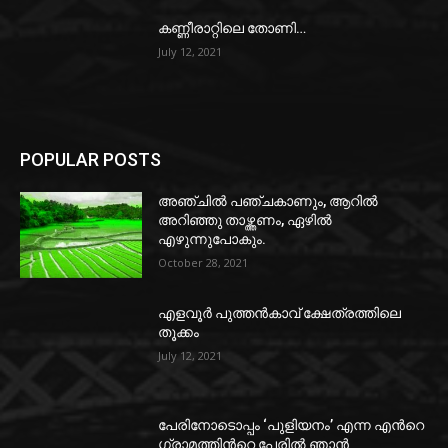
കണ്ണീരാറ്റിലെ തോണി…
July 12, 2021
POPULAR POSTS
അഞ്ചിൽ പഞ്ചകാണും, ആറിൽ
അറിഞ്ഞു താഴ്ത്തണം, ഏഴിൽ
എഴുന്നുപോകും.
October 28, 2021
എളവൂർ പുത്തൻകാവ് ക്ഷേത്രത്തിലെ
തൂക്കം
July 12, 2021
പേരിനോടൊപ്പം ‘പുളിയനം’ എന്ന എൻറെ
ഗ്രാമത്തിൻറെ പേരിൽ ഞാൻ